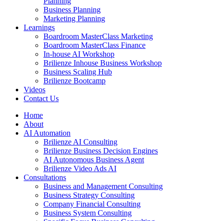
Planning
Business Planning
Marketing Planning
Learnings
Boardroom MasterClass Marketing
Boardroom MasterClass Finance
In-house AI Workshop
Brilienze Inhouse Business Workshop
Business Scaling Hub
Brilienze Bootcamp
Videos
Contact Us
Home
About
AI Automation
Brilienze AI Consulting
Brilienze Business Decision Engines
AI Autonomous Business Agent
Brilienze Video Ads AI
Consultations
Business and Management Consulting
Business Strategy Consulting
Company Financial Consulting
Business System Consulting