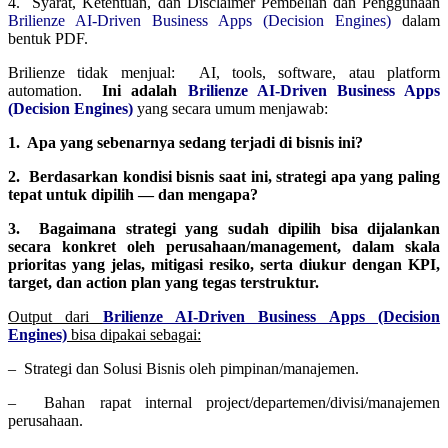
4. Syarat, Ketentuan, dan Disclaimer Pembelian dan Penggunaan
Brilienze AI-Driven Business Apps (Decision Engines)
dalam
bentuk PDF.
Brilienze tidak menjual: AI, tools, software, atau platform
automation.
Ini adalah
Brilienze AI-Driven Business Apps
(Decision Engines)
yang secara umum menjawab:
1. Apa yang sebenarnya sedang terjadi di bisnis ini?
2. Berdasarkan kondisi bisnis saat ini, strategi apa yang paling
tepat untuk dipilih — dan mengapa?
3. Bagaimana strategi yang sudah dipilih bisa dijalankan
secara konkret oleh perusahaan/management, dalam skala
prioritas yang jelas, mitigasi resiko, serta diukur dengan KPI,
target, dan action plan yang tegas terstruktur.
Output dari
Brilienze AI-Driven Business Apps (Decision
Engines)
bisa dipakai sebagai:
– Strategi dan Solusi Bisnis oleh pimpinan/manajemen.
– Bahan rapat internal project/departemen/divisi/manajemen
perusahaan.