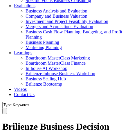
Specific Focus Business Consulting
Evaluations
Business Analysis and Evaluation
Company and Business Valuation
Investment and Project Feasibility Evaluation
Mergers and Acquisitions Evaluation
Business Cash Flow Planning, Budgeting, and Profit
Planning
Business Planning
Marketing Planning
Learnings
Boardroom MasterClass Marketing
Boardroom MasterClass Finance
In-house AI Workshop
Brilienze Inhouse Business Workshop
Business Scaling Hub
Brilienze Bootcamp
Videos
Contact Us
Brilienze Business Decision