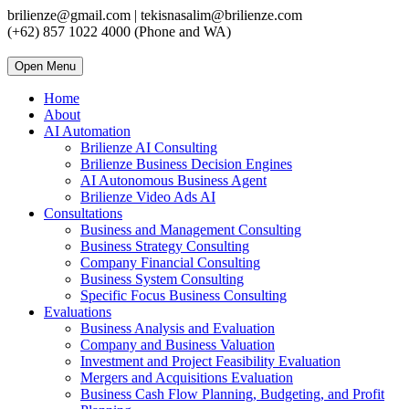
brilienze@gmail.com | tekisnasalim@brilienze.com
(+62) 857 1022 4000 (Phone and WA)
Open Menu
Home
About
AI Automation
Brilienze AI Consulting
Brilienze Business Decision Engines
AI Autonomous Business Agent
Brilienze Video Ads AI
Consultations
Business and Management Consulting
Business Strategy Consulting
Company Financial Consulting
Business System Consulting
Specific Focus Business Consulting
Evaluations
Business Analysis and Evaluation
Company and Business Valuation
Investment and Project Feasibility Evaluation
Mergers and Acquisitions Evaluation
Business Cash Flow Planning, Budgeting, and Profit